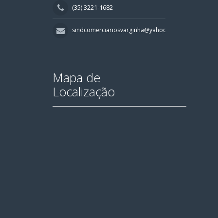
(35) 3221-1682
sindcomerciariosvarginha@yahoo.com.br
Mapa de
Localização