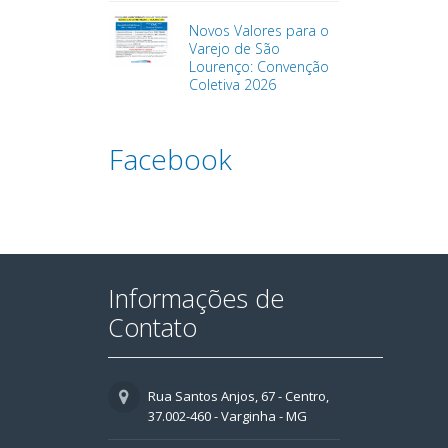
Novos Valores para o
Varejo de São
Lourenço: Convenção
Coletiva 2026
Facebook
Informações de
Contato
Rua Santos Anjos, 67 - Centro,
37.002-460 - Varginha - MG