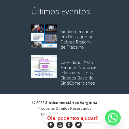
Últimos Eventos
Sindcomerciários
em Destaque no
Debate Regional
de Trabalho
Calendário 2026 –
Feriados Nacionais
e Municipais nas
Cidades Base do
SindComerciários
© 2026
Sindcomerciários Varginha
- Todos os Direitos Reservados.
Desenvolvido por:
Lemon9
.
Olá, podemos ajudar?
F
X
G
L