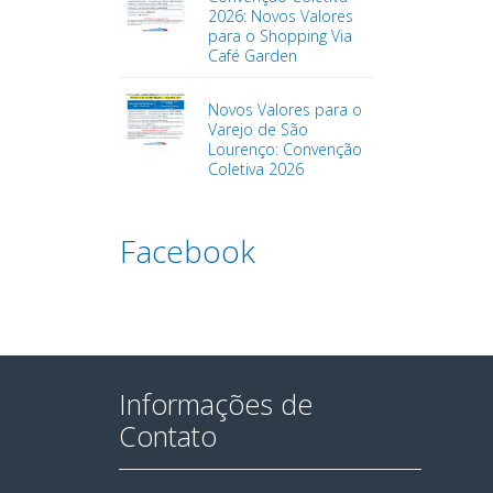
2026: Novos Valores
para o Shopping Via
Café Garden
Novos Valores para o
Varejo de São
Lourenço: Convenção
Coletiva 2026
Facebook
Informações de
Contato