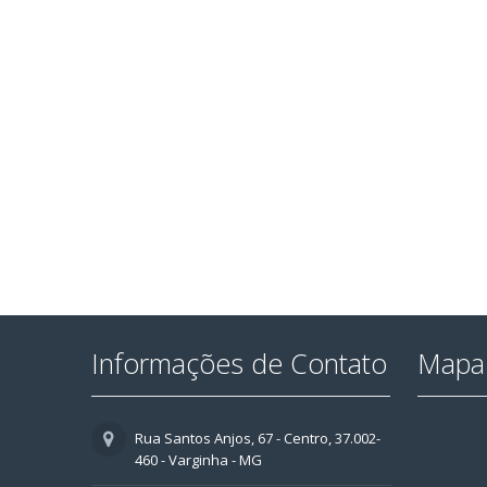
Informações de Contato
Mapa 
Rua Santos Anjos, 67 - Centro, 37.002-
460 - Varginha - MG