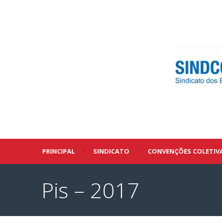
PRINCIPAL
•
SINDICATO
•
CONVENÇÕES COLETIV
Pis – 2017