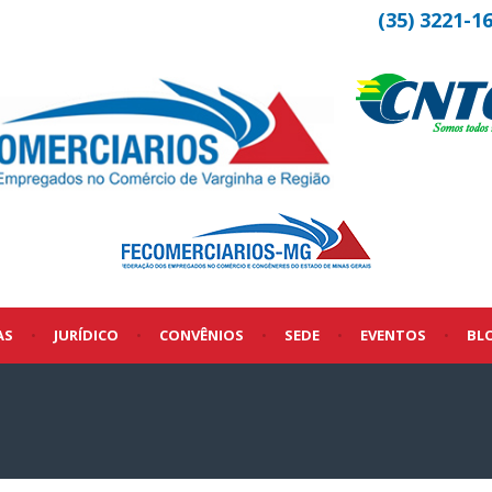
(35) 3221-1
AS
•
JURÍDICO
•
CONVÊNIOS
•
SEDE
•
EVENTOS
•
BL