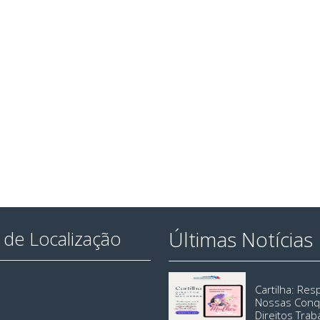
Últimas Notícias
de Localização
Cartilha: Re
Nossas Conq
Direitos Trab