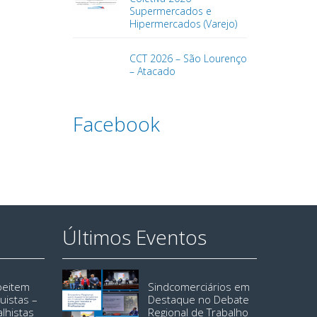
Supermercados e
Hipermercados (Varejo)
CCT 2026 – São Lourenço
– Atacado
Facebook
Últimos Eventos
speitem
Sindcomerciários em
uistas –
Destaque no Debate
alhistas
Regional de Trabalho