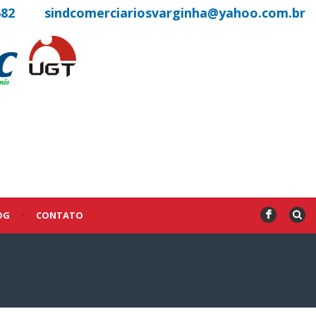
682
sindcomerciariosvarginha@yahoo.com.br
OG
•
CONTATO
F