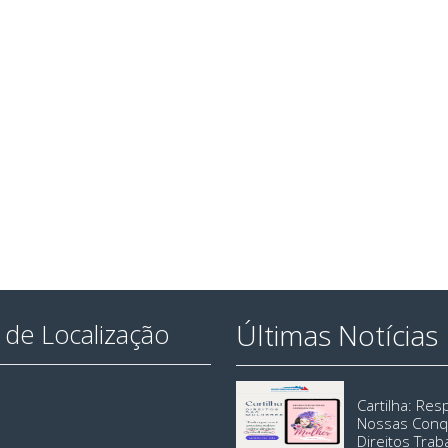
Últimas Notícias
de Localização
Cartilha: Re
Nossas Conq
Direitos Trab