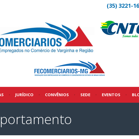
(35) 3221-1
AS
•
JURÍDICO
•
CONVÊNIOS
•
SEDE
•
EVENTOS
•
BL
mportamento