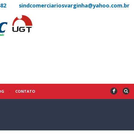
682
sindcomerciariosvarginha@yahoo.com.br
OG
•
CONTATO
F