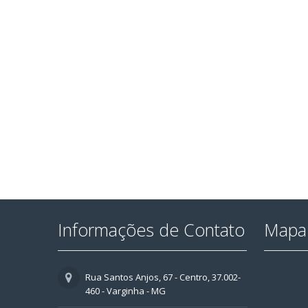
Informações de Contato
Mapa 
Rua Santos Anjos, 67 - Centro, 37.002-
460 - Varginha - MG