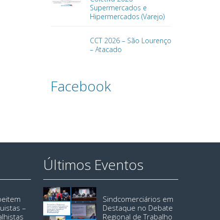
Supermercados e
Hipermercados (Varejo)
CCT 2026 – São Lourenço
– Atacado
Facebook
Últimos Eventos
speitem
Sindcomerciários em
uistas –
Destaque no Debate
alhistas
Regional de Trabalho