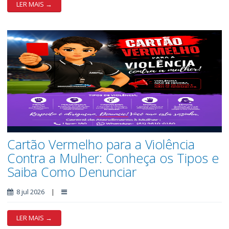
LER MAIS →
Cartão Vermelho para a Violência
Contra a Mulher: Conheça os Tipos e
Saiba Como Denunciar
8 jul 2026
|
LER MAIS →