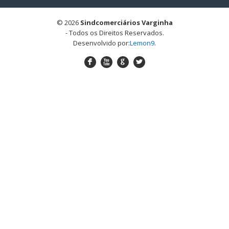
© 2026
Sindcomerciários Varginha
- Todos os Direitos Reservados.
Desenvolvido por:
Lemon9
.
F
X
G
L