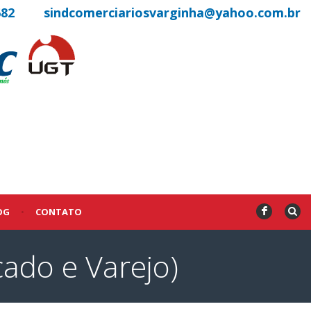
682
sindcomerciariosvarginha@yahoo.com.br
OG
•
CONTATO
F
ado e Varejo)