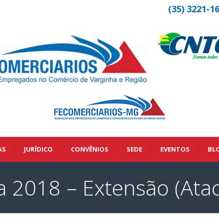
(35) 3221-1
AS
•
JURÍDICO
•
CONVÊNIOS
•
SEDE
•
EVENTOS
•
BL
 2018 – Extensão (Atac