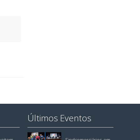
Últimos Eventos
speitem
Sindcomerciários em