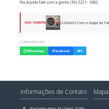
Na dúvida fale com a gente (35) 3221- 1682.
CUIDADO Com o Golpe do Fa
VEJA TAMBÉM
COMPARTILHAR
WhatsApp
Facebook
X
Informações de Contato
Mapa 
Rua Santos Anjos, 67 - Centro, 37.002-