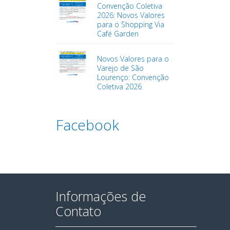
Convenção Coletiva
2026: Novos Valores
para o Shopping Via
Café Garden
Novos Valores para o
Varejo de São
Lourenço: Convenção
Coletiva 2026
Facebook
Informações de
Contato