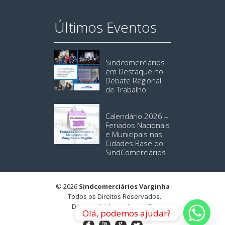
Últimos Eventos
Sindcomerciários
em Destaque no
Debate Regional
de Trabalho
Calendário 2026 –
Feriados Nacionais
e Municipais nas
Cidades Base do
SindComerciários
© 2026
Sindcomerciários Varginha
- Todos os Direitos Reservados.
Desenvolvido por:
Lemon9
.
Olá, podemos ajudar?