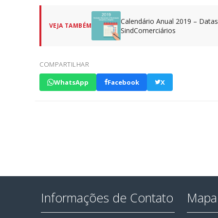
Calendário Anual 2019 – Data
VEJA TAMBÉM
SindComerciários
COMPARTILHAR
WhatsApp
Facebook
X
Informações de Contato
Mapa 