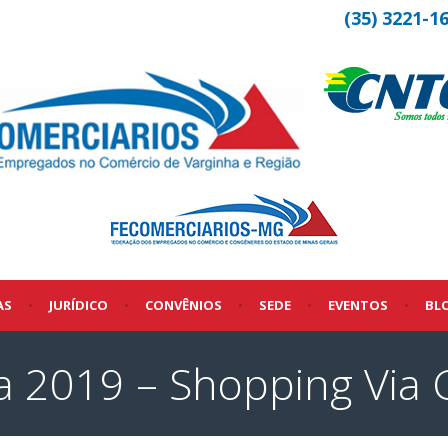
(35) 3221-1
AS
•
JURÍDICO
•
CONVÊNIOS
•
SEDE
•
EVENTOS
•
BL
a 2019 – Shopping Via 