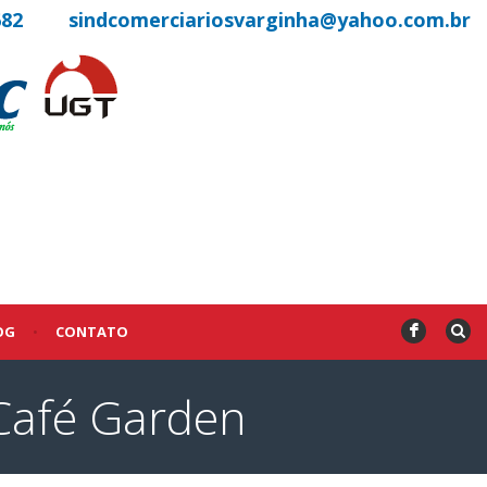
682
sindcomerciariosvarginha@yahoo.com.br
OG
•
CONTATO
F
Café Garden