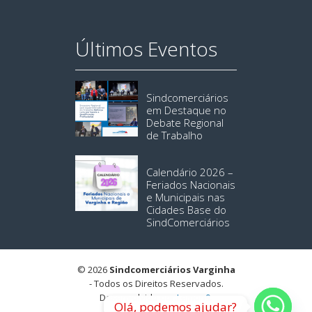
Últimos Eventos
Sindcomerciários
em Destaque no
Debate Regional
de Trabalho
Calendário 2026 –
Feriados Nacionais
e Municipais nas
Cidades Base do
SindComerciários
© 2026
Sindcomerciários Varginha
- Todos os Direitos Reservados.
Desenvolvido por:
Lemon9
.
Olá, podemos ajudar?