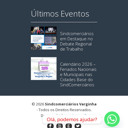
Últimos Eventos
Sindcomerciários
em Destaque no
Debate Regional
de Trabalho
Calendário 2026 –
Feriados Nacionais
e Municipais nas
Cidades Base do
SindComerciários
© 2026
Sindcomerciários Varginha
- Todos os Direitos Reservados.
Desenvolvido por:
Lemon9
.
Olá, podemos ajudar?
F
X
G
L