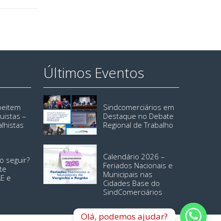
Últimos Eventos
speitem
Sindcomerciários em
uistas –
Destaque no Debate
alhistas
Regional de Trabalho
Calendário 2026 –
o seguir?
Feriados Nacionais e
te
Municipais nas
AE e
Cidades Base do
SindComerciários
Olá, podemos ajudar?