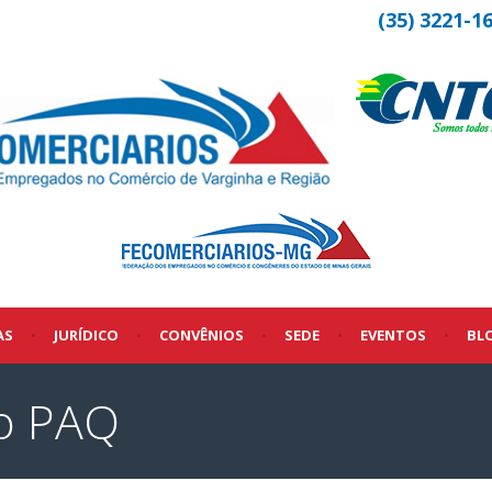
(35) 3221-1
AS
•
JURÍDICO
•
CONVÊNIOS
•
SEDE
•
EVENTOS
•
BL
do PAQ