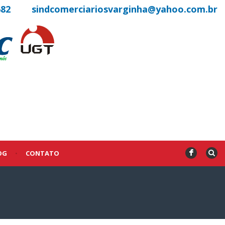
682
sindcomerciariosvarginha@yahoo.com.br
OG
•
CONTATO
F