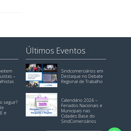
Últimos Eventos
speitem
Sindcomerciários em
uistas –
Destaque no Debate
alhistas
Regional de Trabalho
Calendário 2026 –
o seguir?
Feriados Nacionais e
te
Municipais nas
AE e
Cidades Base do
SindComerciários