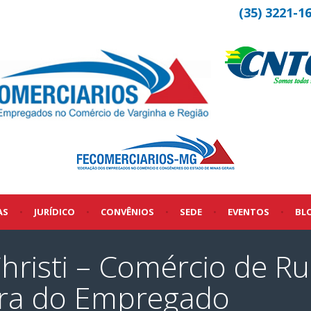
(35) 3221-1
AS
•
JURÍDICO
•
CONVÊNIOS
•
SEDE
•
EVENTOS
•
BL
Christi – Comércio de 
bra do Empregado