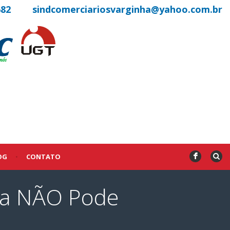
682
sindcomerciariosvarginha@yahoo.com.br
OG
•
CONTATO
F
Rua NÃO Pode