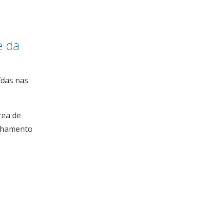
e da
ídas nas
rea de
anhamento