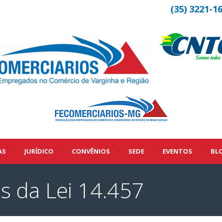
(35) 3221-1
AS
•
JURÍDICO
•
CONVÊNIOS
•
SEDE
•
EVENTOS
•
BL
s da Lei 14.457