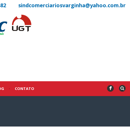
682
sindcomerciariosvarginha@yahoo.com.br
OG
•
CONTATO
F