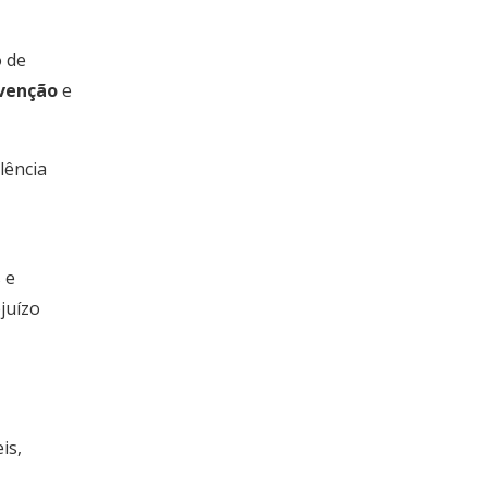
 de
evenção
e
lência
 e
juízo
is,