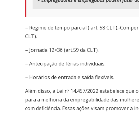
> Empregadores e empregados podem fazer aco
– Regime de tempo parcial ( art. 58 CLT).-Compen
CLT).
– Jornada 12×36 (art.59 da CLT).
– Antecipação de férias individuais.
– Horários de entrada e saída flexíveis.
Além disso, a Lei nº 14.457/2022 estabelece que 
para a melhoria da empregabilidade das mulheres
com deficiência. Essas ações visam promover a i