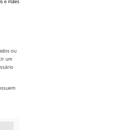
is e mães
eados ou
tir um
essário
possuem