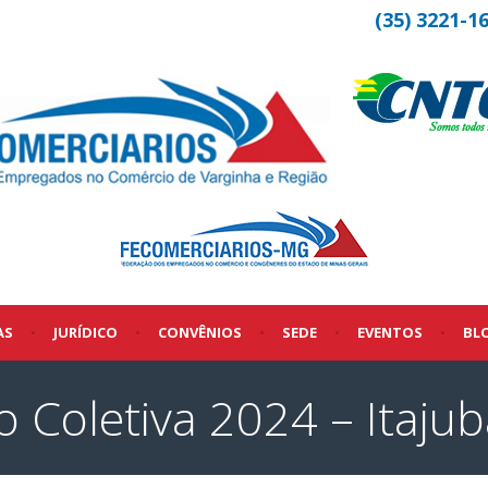
(35) 3221-1
AS
•
JURÍDICO
•
CONVÊNIOS
•
SEDE
•
EVENTOS
•
BL
Coletiva 2024 – Itajub