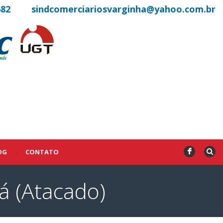
682
sindcomerciariosvarginha@yahoo.com.br
OG
•
CONTATO
F
á (Atacado)