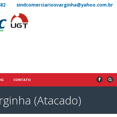
682
sindcomerciariosvarginha@yahoo.com.br
OG
•
CONTATO
F
ginha (Atacado)