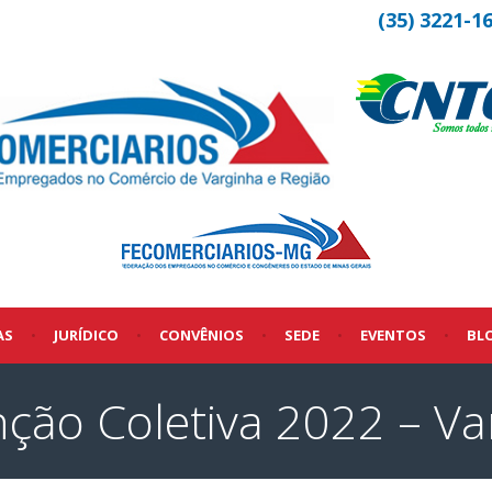
(35) 3221-1
AS
•
JURÍDICO
•
CONVÊNIOS
•
SEDE
•
EVENTOS
•
BL
ão Coletiva 2022 – Var