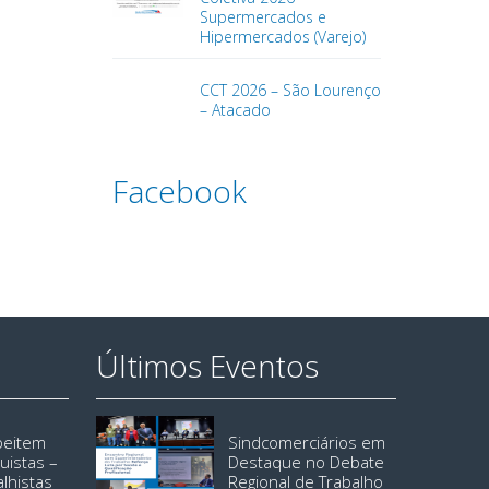
Supermercados e
Hipermercados (Varejo)
CCT 2026 – São Lourenço
– Atacado
Facebook
Últimos Eventos
speitem
Sindcomerciários em
uistas –
Destaque no Debate
alhistas
Regional de Trabalho