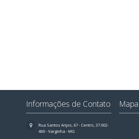
Informações de Contato
Mapa 
Rua Santos Anjos, 67 - Centro, 37.002-
460 - Varginha - MG