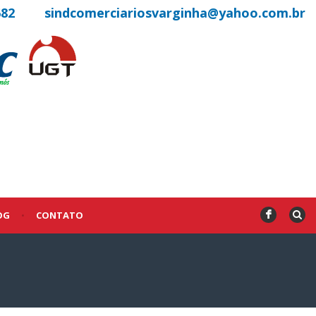
682
sindcomerciariosvarginha@yahoo.com.br
OG
•
CONTATO
F