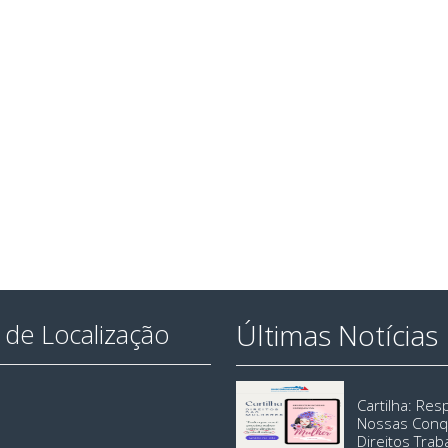
Últimas Notícias
de Localização
Cartilha: Re
Nossas Conq
Direitos Trab