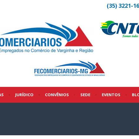
(35) 3221-1
AS
•
JURÍDICO
•
CONVÊNIOS
•
SEDE
•
EVENTOS
•
BL