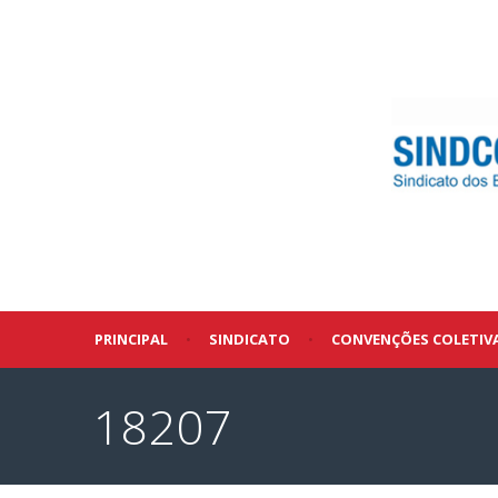
PRINCIPAL
•
SINDICATO
•
CONVENÇÕES COLETIV
18207