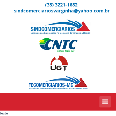
(35) 3221-1682
sindcomerciariosvarginha@yahoo.com.br
teste