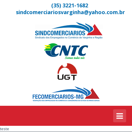
(35) 3221-1682
sindcomerciariosvarginha@yahoo.com.br
teste