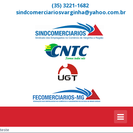
(35) 3221-1682
sindcomerciariosvarginha@yahoo.com.br
teste