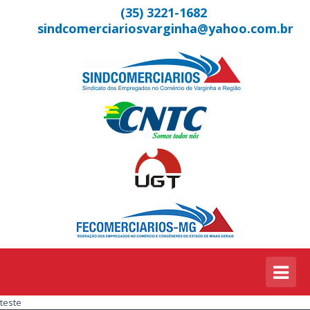
(35) 3221-1682
sindcomerciariosvarginha@yahoo.com.br
teste