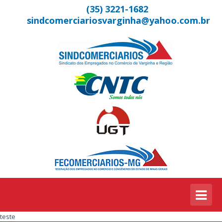
(35) 3221-1682
sindcomerciariosvarginha@yahoo.com.br
teste