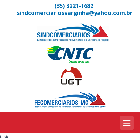
(35) 3221-1682
sindcomerciariosvarginha@yahoo.com.br
teste