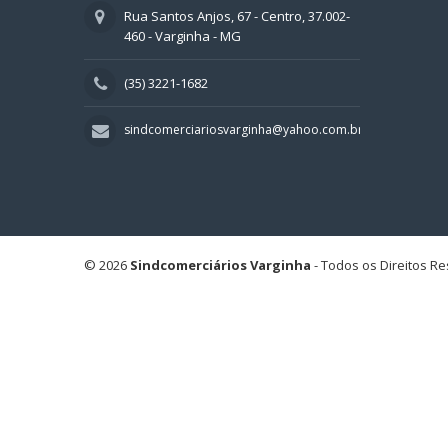
Rua Santos Anjos, 67 - Centro, 37.002-
460 - Varginha - MG
(35) 3221-1682
sindcomerciariosvarginha@yahoo.com.br
© 2026
Sindcomerciários Varginha
- Todos os Direitos R