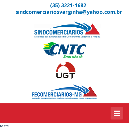
(35) 3221-1682
sindcomerciariosvarginha@yahoo.com.br
teste