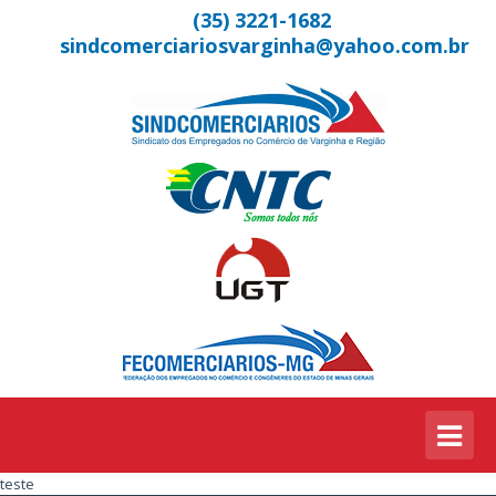
(35) 3221-1682
sindcomerciariosvarginha@yahoo.com.br
teste