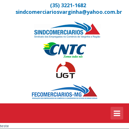
(35) 3221-1682
sindcomerciariosvarginha@yahoo.com.br
teste