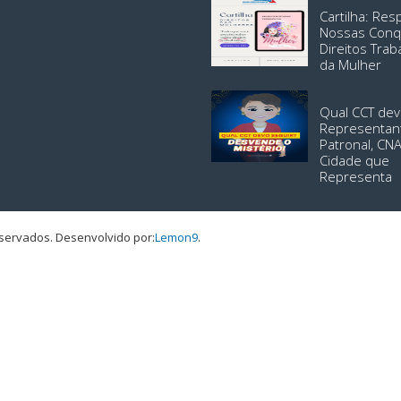
Cartilha: Re
Nossas Conq
Direitos Trab
da Mulher
Qual CCT dev
Representan
Patronal, CN
Cidade que
Representa
eservados.
Desenvolvido por:
Lemon9
.