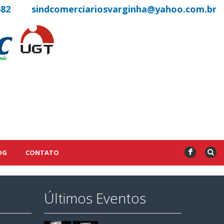
682
sindcomerciariosvarginha@yahoo.com.br
OG
•
CONTATO
F
Últimos Eventos