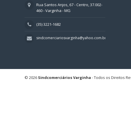
Rua Santos Anjos, 67 - Centro, 37.002-
460 - Varginha - MG
(35) 3221-1682
sindcomerciariosvarginha@yahoo.com.br
© 2026
Sindcomerciários Varginha
- Todos os Direitos R