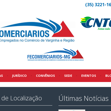
(35) 3221-1
AS
•
JURÍDICO
•
CONVÊNIOS
•
SEDE
•
EVENTOS
•
BL
Últimas Notícias
de Localização