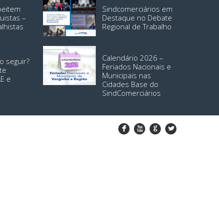
speitem
Sindcomerciários em
uistas –
Destaque no Debate
alhistas
Regional de Trabalho
Calendário 2026 –
o seguir?
Feriados Nacionais e
te
Municipais nas
AE e
Cidades Base do
SindComerciários
F
X
G
L