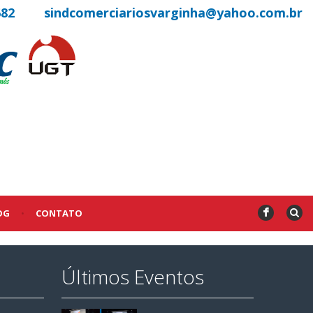
682
sindcomerciariosvarginha@yahoo.com.br
OG
•
CONTATO
F
Últimos Eventos