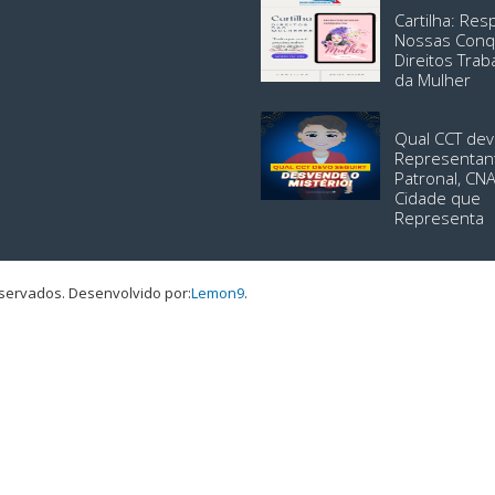
Cartilha: Re
Nossas Conq
Direitos Trab
da Mulher
Qual CCT dev
Representan
Patronal, CN
Cidade que
Representa
eservados.
Desenvolvido por:
Lemon9
.