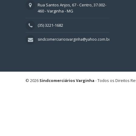
Rua Santos Anjos, 67 - Centro, 37.002-
460 - Varginha - MG
(35) 3221-1682
sindcomerciariosvarginha@yahoo.com.br
© 2026
Sindcomerciários Varginha
- Todos os Direitos R