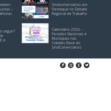
speitem
Sindcomerciários em
uistas –
Destaque no Debate
alhistas
Regional de Trabalho
Calendário 2026 –
o seguir?
Feriados Nacionais e
te
Municipais nas
AE e
Cidades Base do
SindComerciários
F
X
G
L