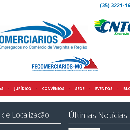
(35) 3221-1
AS
•
JURÍDICO
•
CONVÊNIOS
•
SEDE
•
EVENTOS
•
BL
Últimas Notícias
de Localização