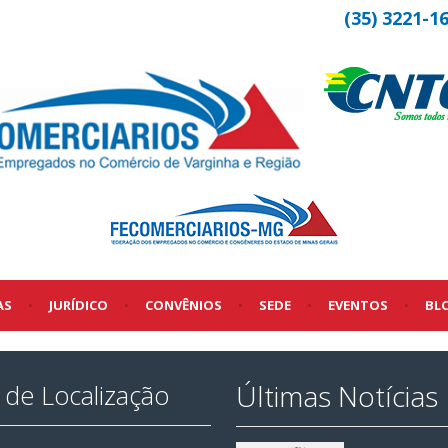
(35) 3221-1
AS
•
JURÍDICO
•
CONVÊNIOS
•
SEDE
•
EVENTOS
•
BL
Últimas Notícias
de Localização