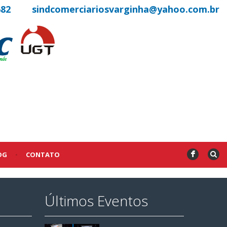
682
sindcomerciariosvarginha@yahoo.com.br
OG
•
CONTATO
F
Últimos Eventos