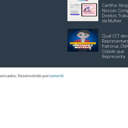
Cartilha: Re
Nossas Conq
Direitos Trab
da Mulher
Qual CCT dev
Representan
Patronal, CN
Cidade que
Representa
eservados.
Desenvolvido por:
Lemon9
.