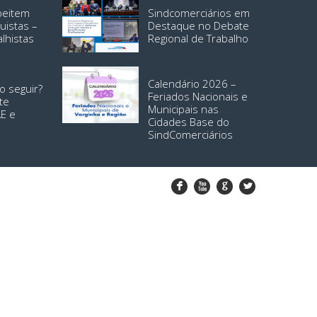
speitem
Sindcomerciários em
uistas –
Destaque no Debate
alhistas
Regional de Trabalho
Calendário 2026 –
o seguir?
Feriados Nacionais e
te
Municipais nas
AE e
Cidades Base do
SindComerciários
F
X
G
L