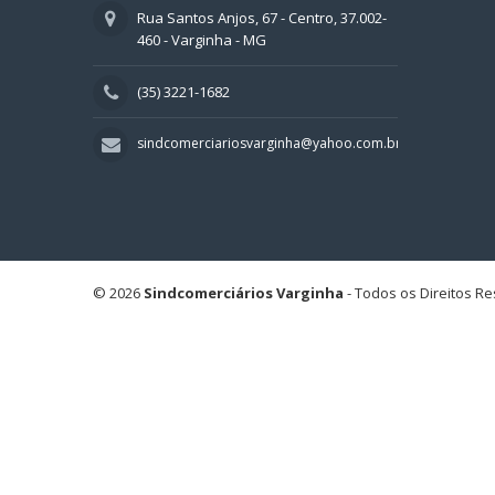
Rua Santos Anjos, 67 - Centro, 37.002-
460 - Varginha - MG
(35) 3221-1682
sindcomerciariosvarginha@yahoo.com.br
© 2026
Sindcomerciários Varginha
- Todos os Direitos R