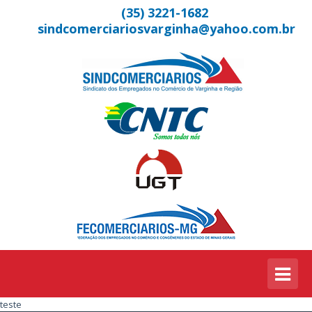
(35) 3221-1682
sindcomerciariosvarginha@yahoo.com.br
teste