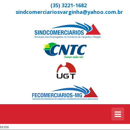
(35) 3221-1682
sindcomerciariosvarginha@yahoo.com.br
teste