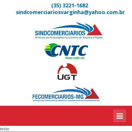
(35) 3221-1682
sindcomerciariosvarginha@yahoo.com.br
teste