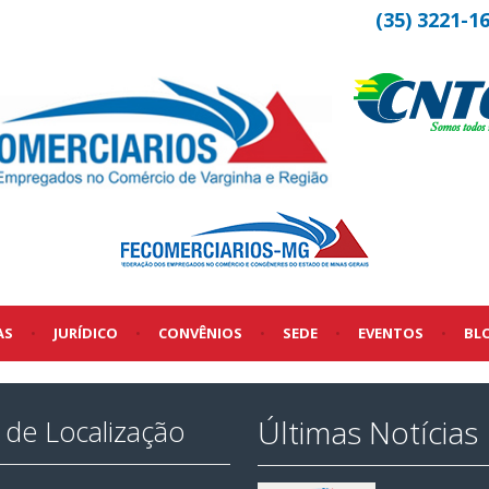
(35) 3221-1
AS
•
JURÍDICO
•
CONVÊNIOS
•
SEDE
•
EVENTOS
•
BL
Últimas Notícias
de Localização