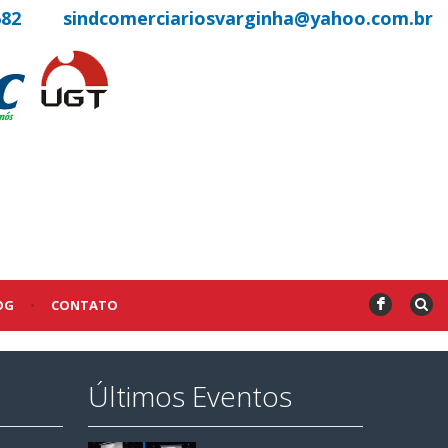
682
sindcomerciariosvarginha@yahoo.com.br
OG
•
CONTATO
F
Últimos Eventos