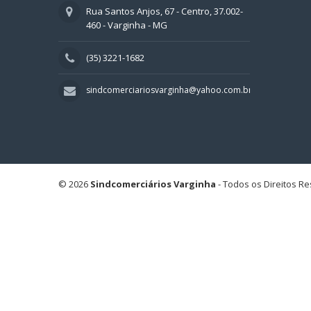
Rua Santos Anjos, 67 - Centro, 37.002-
460 - Varginha - MG
(35) 3221-1682
sindcomerciariosvarginha@yahoo.com.br
© 2026
Sindcomerciários Varginha
- Todos os Direitos R