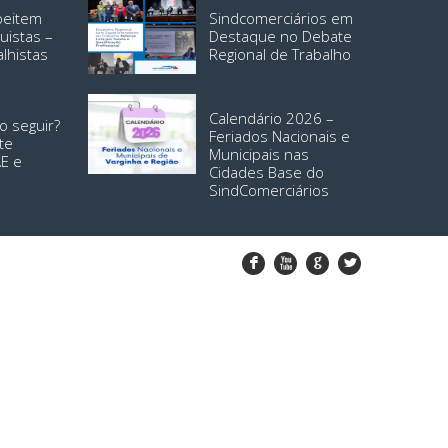
speitem
Sindcomerciários em
uistas –
Destaque no Debate
alhistas
Regional de Trabalho
Calendário 2026 –
o seguir?
Feriados Nacionais e
te
Municipais nas
AE e
Cidades Base do
SindComerciários
F
X
G
L