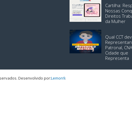
Cartilha: Re
Nossas Conq
Direitos Trab
da Mulher
Qual CCT dev
Representan
Patronal, CN
Cidade que
Representa
eservados.
Desenvolvido por:
Lemon9
.