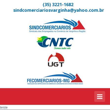
(35) 3221-1682
sindcomerciariosvarginha@yahoo.com.br
teste