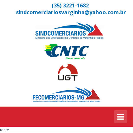
(35) 3221-1682
sindcomerciariosvarginha@yahoo.com.br
teste