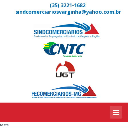
(35) 3221-1682
sindcomerciariosvarginha@yahoo.com.br
teste