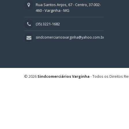
Rua Santos Anjos, 67 - Centro, 37.002-
460 - Varginha - MG
(35) 3221-1682
sindcomerciariosvarginha@yahoo.com.br
© 2026
Sindcomerciários Varginha
- Todos os Direitos R