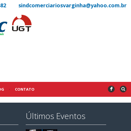
682
sindcomerciariosvarginha@yahoo.com.br
OG
•
CONTATO
F
Últimos Eventos