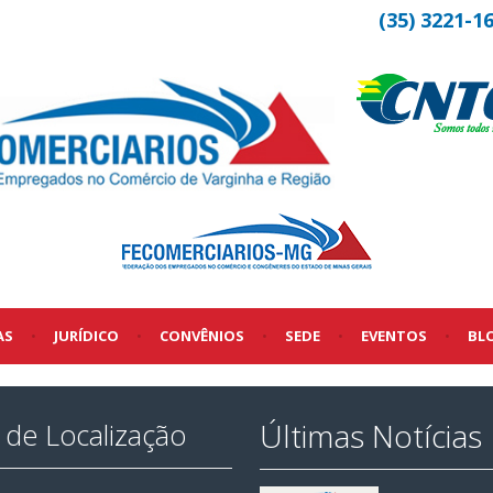
(35) 3221-1
AS
•
JURÍDICO
•
CONVÊNIOS
•
SEDE
•
EVENTOS
•
BL
Últimas Notícias
de Localização