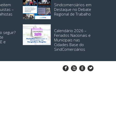
speitem
Sindcomerciários em
uistas –
Destaque no Debate
alhistas
Regional de Trabalho
Calendário 2026 –
o seguir?
Feriados Nacionais e
te
Municipais nas
AE e
Cidades Base do
SindComerciários
F
X
G
L