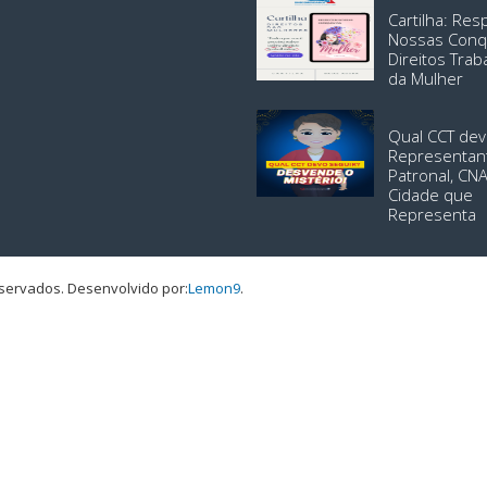
Cartilha: Re
Nossas Conq
Direitos Trab
da Mulher
Qual CCT dev
Representan
Patronal, CN
Cidade que
Representa
eservados.
Desenvolvido por:
Lemon9
.