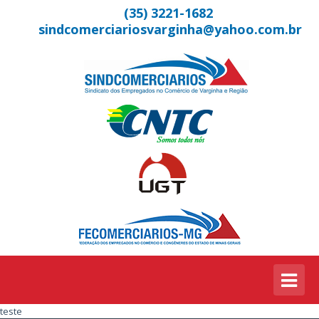
(35) 3221-1682
sindcomerciariosvarginha@yahoo.com.br
teste