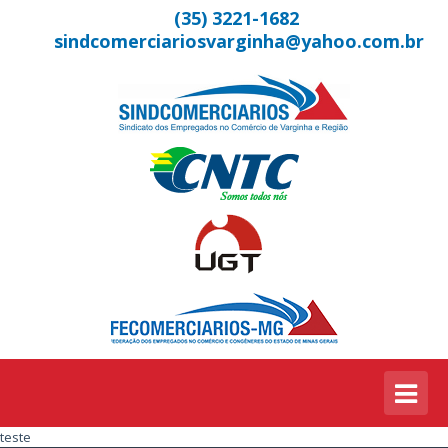
(35) 3221-1682
sindcomerciariosvarginha@yahoo.com.br
teste