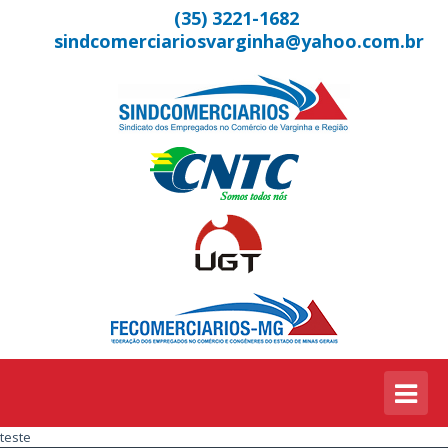
(35) 3221-1682
sindcomerciariosvarginha@yahoo.com.br
teste