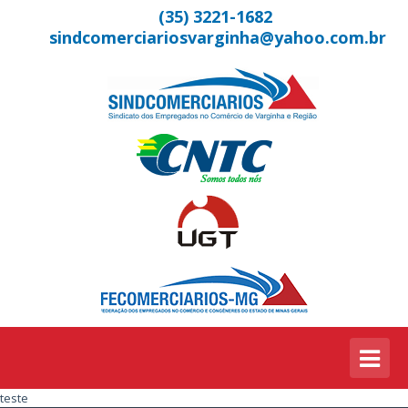
(35) 3221-1682
sindcomerciariosvarginha@yahoo.com.br
teste