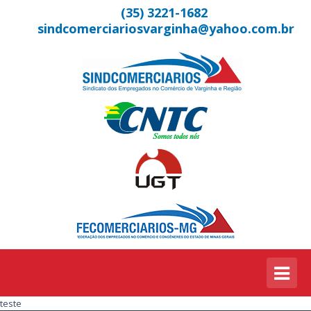
(35) 3221-1682
sindcomerciariosvarginha@yahoo.com.br
teste