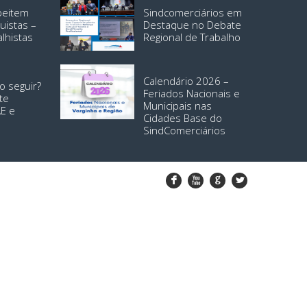
speitem
Sindcomerciários em
uistas –
Destaque no Debate
alhistas
Regional de Trabalho
Calendário 2026 –
o seguir?
Feriados Nacionais e
te
Municipais nas
AE e
Cidades Base do
SindComerciários
F
X
G
L