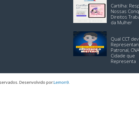
Cartilha: Re
Nossas Conq
Direitos Trab
da Mulher
Qual CCT dev
Representan
Patronal, CN
Cidade que
Representa
eservados.
Desenvolvido por:
Lemon9
.