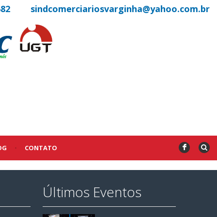
682
sindcomerciariosvarginha@yahoo.com.br
OG
•
CONTATO
F
Últimos Eventos