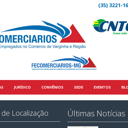
(35) 3221-1
AS
•
JURÍDICO
•
CONVÊNIOS
•
SEDE
•
EVENTOS
•
BL
Últimas Notícias
de Localização