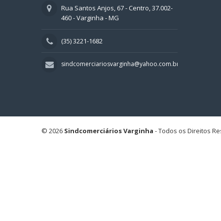
Rua Santos Anjos, 67 - Centro, 37.002-
460 - Varginha - MG
(35) 3221-1682
sindcomerciariosvarginha@yahoo.com.br
© 2026
Sindcomerciários Varginha
- Todos os Direitos R