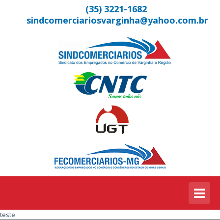
(35) 3221-1682
sindcomerciariosvarginha@yahoo.com.br
teste