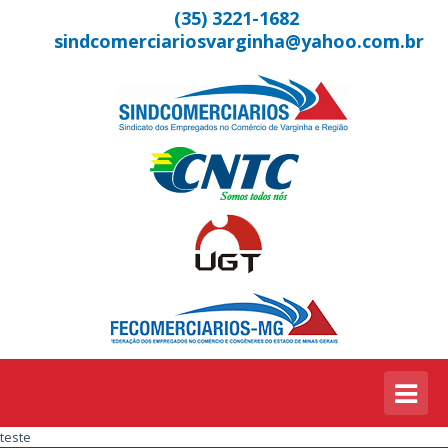
(35) 3221-1682
sindcomerciariosvarginha@yahoo.com.br
teste