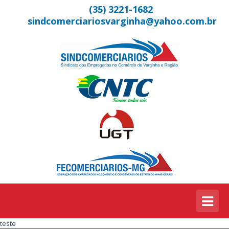
(35) 3221-1682
sindcomerciariosvarginha@yahoo.com.br
teste