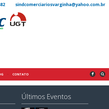
682
sindcomerciariosvarginha@yahoo.com.br
OG
•
CONTATO
F
Últimos Eventos