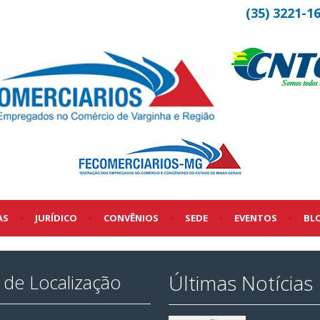
(35) 3221-1
AS
•
JURÍDICO
•
CONVÊNIOS
•
SEDE
•
EVENTOS
•
BL
Últimas Notícias
de Localização