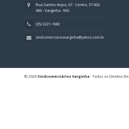
Rua Santos Anjos, 67 - Centro, 37.002-
460 - Varginha - MG
(35) 3221-1682
sindcomerciariosvarginha@yahoo.com.br
© 2026
Sindcomerciários Varginha
- Todos os Direitos R