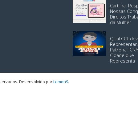
Cartilha: Re
Nossas Conq
Direitos Trab
da Mulher
Qual CCT dev
Representan
Patronal, CN
Cidade que
Representa
eservados.
Desenvolvido por:
Lemon9
.