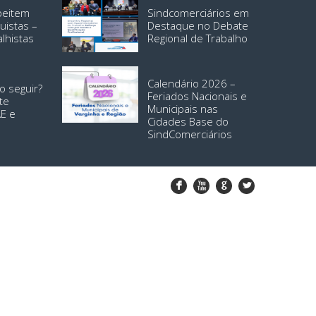
speitem
Sindcomerciários em
uistas –
Destaque no Debate
alhistas
Regional de Trabalho
Calendário 2026 –
o seguir?
Feriados Nacionais e
te
Municipais nas
AE e
Cidades Base do
SindComerciários
F
X
G
L