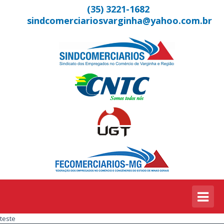
(35) 3221-1682
sindcomerciariosvarginha@yahoo.com.br
teste