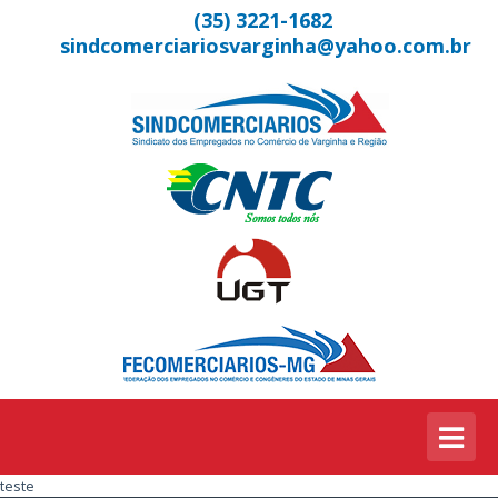
(35) 3221-1682
sindcomerciariosvarginha@yahoo.com.br
teste